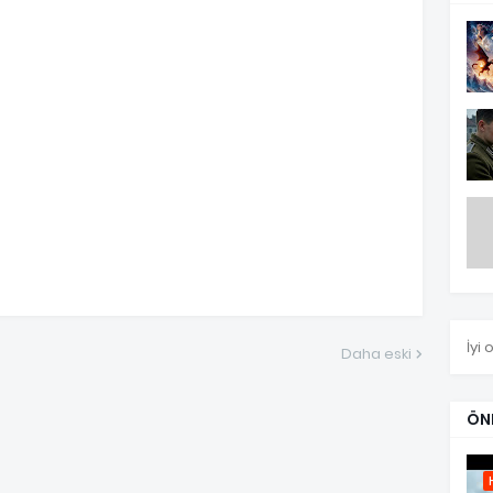
İyi 
Daha eski
ÖN