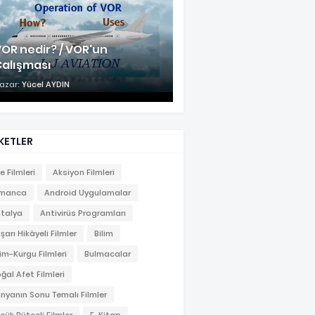
OR nedir? / VOR'un
Çalışması
azar:
Yücel AYDIN
KETLER
le Filmleri
Aksiyon Filmleri
lmanca
Android Uygulamalar
talya
Antivirüs Programları
şarı Hikâyeli Filmler
Bilim
lim-Kurgu Filmleri
Bulmacalar
ğal Afet Filmleri
nyanın Sonu Temalı Filmler