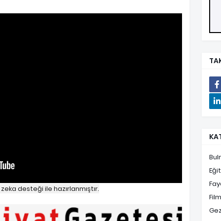
TAK
KA
Bul
Eği
Fayd
zeka desteği ile hazırlanmıştır.
Film
Gez