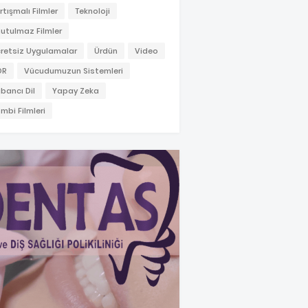
rtışmalı Filmler
Teknoloji
utulmaz Filmler
retsiz Uygulamalar
Ürdün
Video
OR
Vücudumuzun Sistemleri
bancı Dil
Yapay Zeka
mbi Filmleri