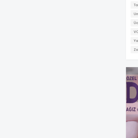
Ta
Un
Üc
V
Ya
Zo