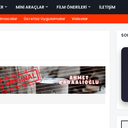
ER
MİNİ ARAÇLAR
FİLM ÖNERİLERİ
İLETİŞİM
lmacalar
Ücretsiz Uygulamalar
Videolar
SO