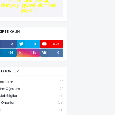
Ann Frank: Sevgi,
dünyayı güzel kılan tek
şeydir.
IPTE KALIN
0
1k
5.2K
461
1.8k
0
TEGORILER
macalar
(9)
tim-Öğretim
(7)
alı Bilgiler
(6)
 Önerileri
(26)
i
(6)