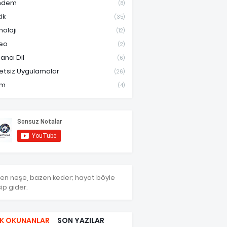
ndem
(8)
ik
(35)
noloji
(12)
eo
(2)
ancı Dil
(6)
etsiz Uygulamalar
(26)
am
(4)
en neşe, bazen keder; hayat böyle
ip gider.
K OKUNANLAR
SON YAZILAR