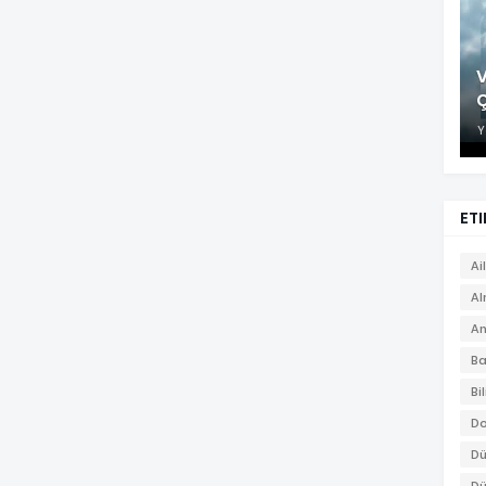
V
Y
ETI
Ai
A
An
Ba
Bi
Do
Dü