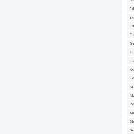
Dü
Ed
Ek
Fa
Fi
Ge
G
IL
K
Ko
Mi
Mu
Po
Sa
Si
Sö