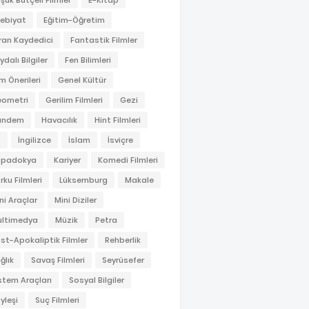
şük Bütçeli Filmler
E-Kitap
ebiyat
Eğitim-Öğretim
ran Kaydedici
Fantastik Filmler
ydalı Bilgiler
Fen Bilimleri
lm Önerileri
Genel Kültür
ometri
Gerilim Filmleri
Gezi
ündem
Havacılık
Hint Filmleri
S
İngilizce
İslam
İsviçre
apadokya
Kariyer
Komedi Filmleri
rku Filmleri
Lüksemburg
Makale
ni Araçlar
Mini Diziler
ltimedya
Müzik
Petra
st-Apokaliptik Filmler
Rehberlik
ğlık
Savaş Filmleri
Seyrüsefer
stem Araçları
Sosyal Bilgiler
yleşi
Suç Filmleri