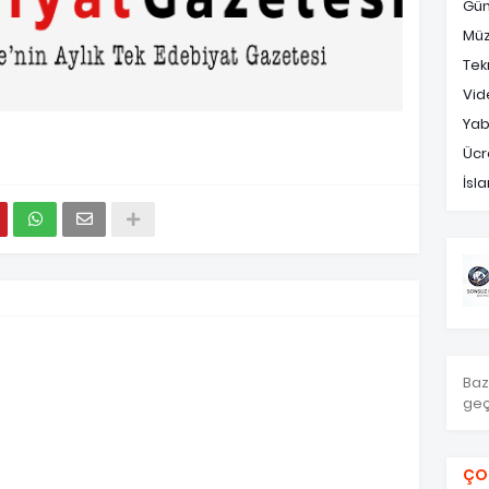
Gü
Müz
Tek
Vid
Yab
Ücr
İsl
Baz
geç
ÇO