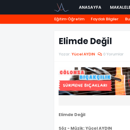
ANASAYFA
MAKALEL
Eğitim-Öğretim
Faydalı Bilgiler
Bu
Elimde Değil
Yazar:
Yücel AYDIN
0 Yorumlar
Elimde Değil
Söz - Müzik: Yücel AYDIN