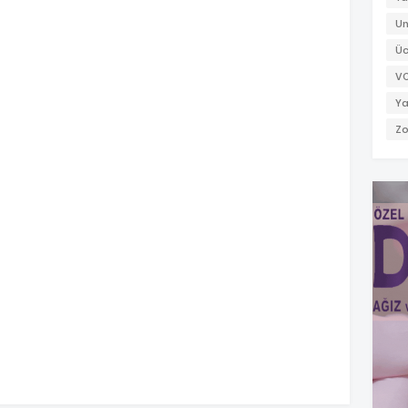
Un
Üc
V
Ya
Zo