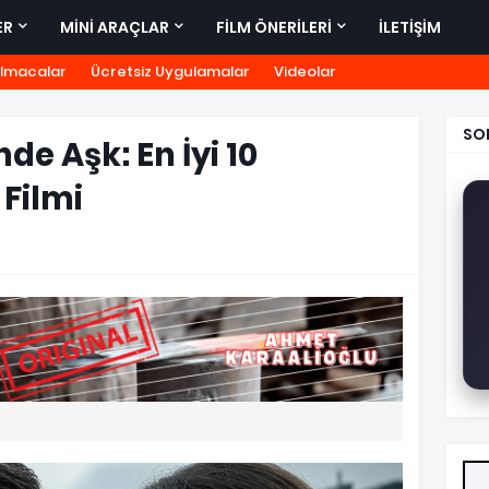
ER
MİNİ ARAÇLAR
FİLM ÖNERİLERİ
İLETİŞİM
lmacalar
Ücretsiz Uygulamalar
Videolar
SO
de Aşk: En İyi 10
Filmi