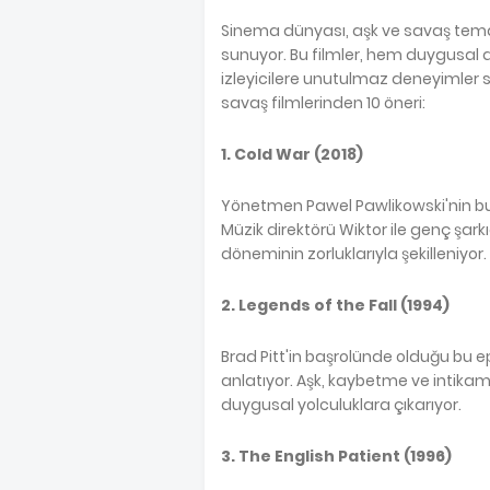
Sinema dünyası, aşk ve savaş temala
sunuyor. Bu filmler, hem duygusal d
izleyicilere unutulmaz deneyimler s
savaş filmlerinden 10 öneri:
1. Cold War (2018)
Yönetmen Pawel Pawlikowski'nin bu f
Müzik direktörü Wiktor ile genç şarkı
döneminin zorluklarıyla şekilleniyor.
2. Legends of the Fall (1994)
Brad Pitt'in başrolünde olduğu bu epi
anlatıyor. Aşk, kaybetme ve intikam 
duygusal yolculuklara çıkarıyor.
3. The English Patient (1996)