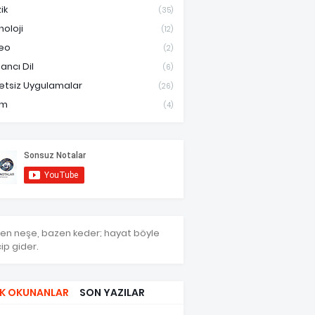
ik
(35)
noloji
(12)
eo
(2)
ancı Dil
(6)
etsiz Uygulamalar
(26)
am
(4)
en neşe, bazen keder; hayat böyle
ip gider.
K OKUNANLAR
SON YAZILAR