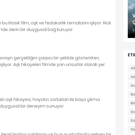
V
u klasik film, aşk ve fedakarlık temalarını işliyor. Rick
sinde derin bir duygusal bağ kuruyor.
Y
ETI
avaşın gerçekliğini çarpıcı bir şekilde gösterirken,
şliyor. Aşk hikayeleri filmde yan unsurlar olarak yer
Ai
A
An
Ba
 aşk hikayesi, hayatın zorlukları ile başa çıkma
Bi
e duygusal bir deneyim sunuyor.
Do
Dü
Dü
, Pearl Harbor saldırısını ve bunun etrafında gelişen bir