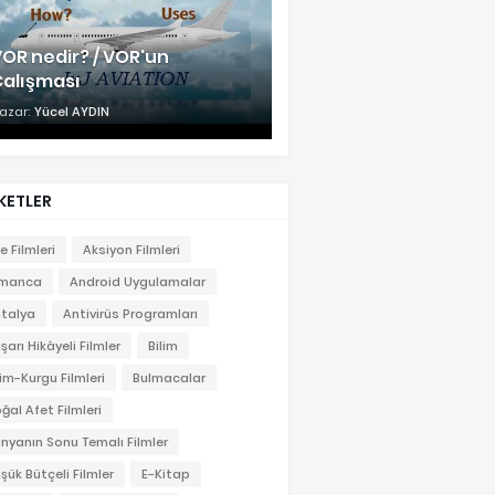
OR nedir? / VOR'un
Çalışması
azar:
Yücel AYDIN
KETLER
le Filmleri
Aksiyon Filmleri
lmanca
Android Uygulamalar
talya
Antivirüs Programları
şarı Hikâyeli Filmler
Bilim
lim-Kurgu Filmleri
Bulmacalar
ğal Afet Filmleri
nyanın Sonu Temalı Filmler
şük Bütçeli Filmler
E-Kitap