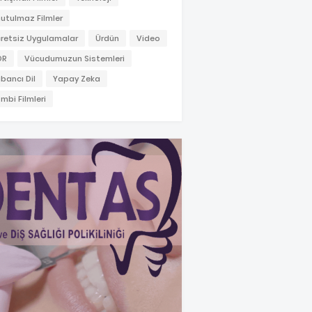
utulmaz Filmler
retsiz Uygulamalar
Ürdün
Video
OR
Vücudumuzun Sistemleri
bancı Dil
Yapay Zeka
mbi Filmleri