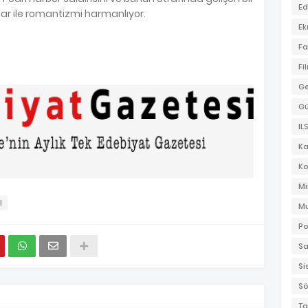
Ed
ylar ile romantizmi harmanlıyor.
Ek
Fa
Fi
Ge
G
IL
K
Ko
Mi
i
Mu
Po
Sa
Si
Sö
Ta