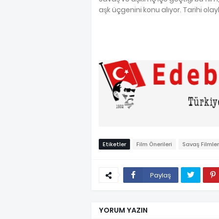
aşk üçgenini konu alıyor. Tarihi ola
Etiketler
Film Önerileri
Savaş Filmler
Paylaş
YORUM YAZIN