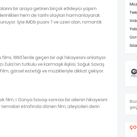
Müz
rını bir araya getiren birçok etkileyici yapım
Tek
erinlikleri hem de tarihi olayları harmanlayarak
Vid
unuyor. İşte IMDb puanı 7 ve üzeri olan, romantik
Yab
Ücr
İsl
ilmi, 1950'lerde geçen bir aşk hikayesini anlatıyor.
cı Zula'nın tutkulu ve karmaşık ilişkisi, Soğuk Savaş
 Film, görsel estetiği ve müzikleriyle dikkat çekiyor.
k film, I. Dünya Savaşı sonrası bir ailenin hikayesini
Baz
temaları etrafında dönen film, izleyicileri derin
geç
ÇO