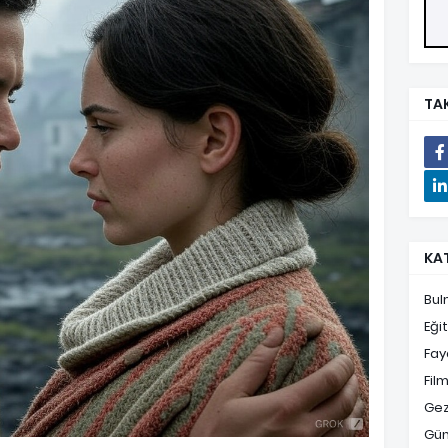
TAK
KA
Bul
Eği
Fayd
Film
Gez
Gü