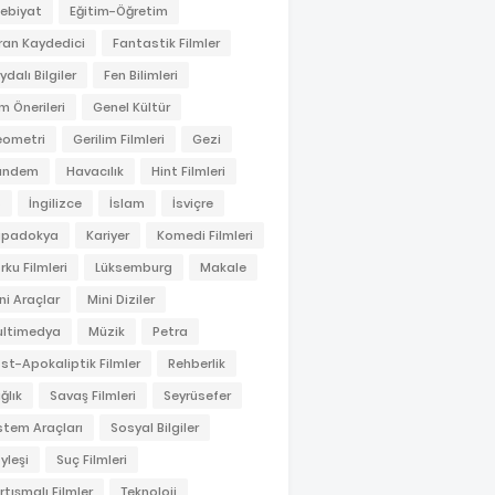
ebiyat
Eğitim-Öğretim
ran Kaydedici
Fantastik Filmler
ydalı Bilgiler
Fen Bilimleri
lm Önerileri
Genel Kültür
ometri
Gerilim Filmleri
Gezi
ündem
Havacılık
Hint Filmleri
S
İngilizce
İslam
İsviçre
apadokya
Kariyer
Komedi Filmleri
rku Filmleri
Lüksemburg
Makale
ni Araçlar
Mini Diziler
ltimedya
Müzik
Petra
st-Apokaliptik Filmler
Rehberlik
ğlık
Savaş Filmleri
Seyrüsefer
stem Araçları
Sosyal Bilgiler
yleşi
Suç Filmleri
rtışmalı Filmler
Teknoloji