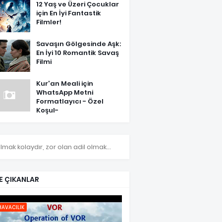
12 Yaş ve Üzeri Çocuklar
için En İyi Fantastik
Filmler!
Savaşın Gölgesinde Aşk:
En İyi 10 Romantik Savaş
Filmi
Kur'an Meali için
WhatsApp Metni
Formatlayıcı - Özel
Koşul-
olmak kolaydır, zor olan adil olmak...
E ÇIKANLAR
HAVACILIK