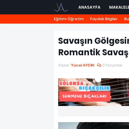
ANASAYFA
MAKALEL
Eğitim-Öğretim
Faydalı Bilgiler
Bu
Savaşın Gölgesin
Romantik Savaş 
Yazar:
Yücel AYDIN
0 Yorumlar