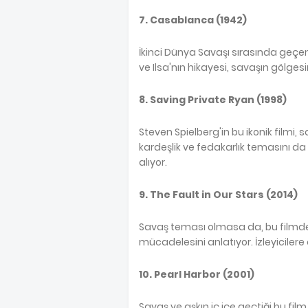
7. Casablanca (1942)
İkinci Dünya Savaşı sırasında geçen b
ve Ilsa'nın hikayesi, savaşın gölge
8. Saving Private Ryan (1998)
Steven Spielberg'in bu ikonik filmi, s
kardeşlik ve fedakarlık temasını da i
alıyor.
9. The Fault in Our Stars (2014)
Savaş teması olmasa da, bu filmdeki
mücadelesini anlatıyor. İzleyiciler
10. Pearl Harbor (2001)
Savaş ve aşkın iç içe geçtiği bu film