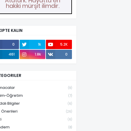
Atatürk: Hayatta en
hakiki mürşit ilimdir.
IPTE KALIN
0
1k
5.2K
461
1.8k
0
TEGORILER
macalar
(9)
tim-Öğretim
(7)
alı Bilgiler
(6)
 Önerileri
(26)
i
(6)
ndem
(8)