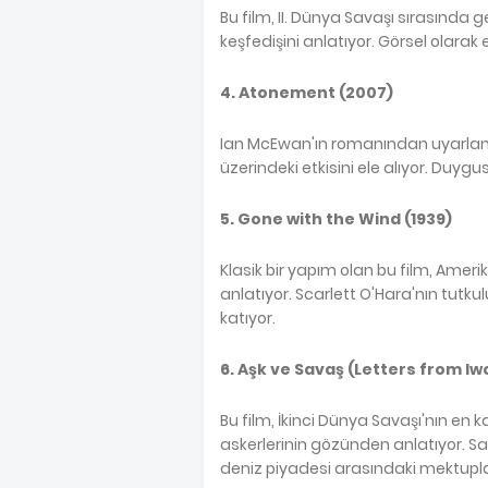
Bu film, II. Dünya Savaşı sırasında 
keşfedişini anlatıyor. Görsel olarak 
4. Atonement (2007)
Ian McEwan'ın romanından uyarlana
üzerindeki etkisini ele alıyor. Duygu
5. Gone with the Wind (1939)
Klasik bir yapım olan bu film, Ameri
anlatıyor. Scarlett O'Hara'nın tutkul
katıyor.
6. Aşk ve Savaş (Letters from Iw
Bu film, İkinci Dünya Savaşı'nın en 
askerlerinin gözünden anlatıyor. Sa
deniz piyadesi arasındaki mektuplaş