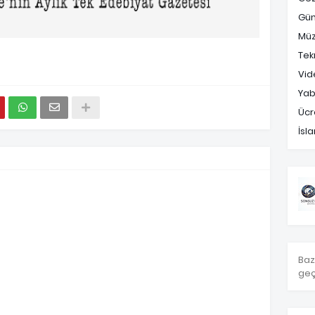
Gü
Müz
Tek
Vid
Yab
Ücr
İsl
Baz
geç