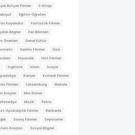
şük Bütçeli Filmler
E-Kitap
ebiyat
Eğitim-Öğretim
ran Kaydedici
Fantastik Filmler
ydalı Bilgiler
Fen Bilimleri
lm Önerileri
Genel Kültür
ometri
Gerilim Filmleri
Gezi
ündem
Havacılık
Hint Filmleri
S
İngilizce
İslam
İsviçre
apadokya
Kariyer
Komedi Filmleri
rku Filmleri
Lüksemburg
Makale
ni Araçlar
Mini Diziler
ltimedya
Müzik
Petra
st-Apokaliptik Filmler
Rehberlik
ğlık
Savaş Filmleri
Seyrüsefer
stem Araçları
Sosyal Bilgiler