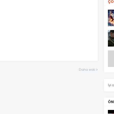
ÇO
Daha eski
İyi 
ÖN