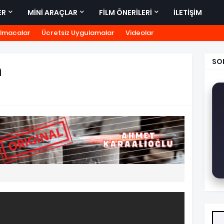
ER
MİNİ ARAÇLAR
FİLM ÖNERİLERİ
İLETİŞİM
lmacalar
Ücretsiz Uygulamalar
Videolar
SO
n