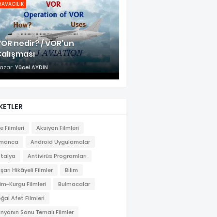
HAVACILIK
OR nedir? / VOR'un
Çalışması
azar:
Yücel AYDIN
KETLER
le Filmleri
Aksiyon Filmleri
lmanca
Android Uygulamalar
talya
Antivirüs Programları
şarı Hikâyeli Filmler
Bilim
lim-Kurgu Filmleri
Bulmacalar
ğal Afet Filmleri
nyanın Sonu Temalı Filmler