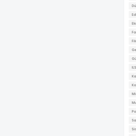
Dü
Ed
Ek
Fa
Fi
Ge
G
IL
K
Ko
Mi
Mu
Po
Sa
Si