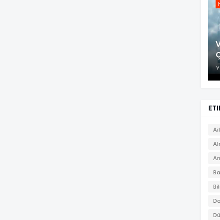
V
Y
ETI
Ai
A
An
Ba
Bi
Do
Dü