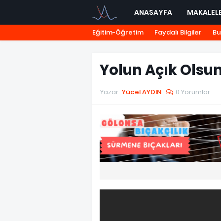
ANASAYFA
MAKALEL
Eğitim-Öğretim
Faydalı Bilgiler
Bu
Yolun Açık Olsu
Yazar:
Yücel AYDIN
0 Yorumlar