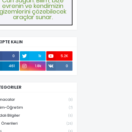
Carl Sagan: Bilim, bize
evrenin ve kendimizin
gizemlerini çözebilecek
araçlar sunar.
IPTE KALIN
0
1k
5.2K
461
1.8k
0
TEGORILER
macalar
(9)
tim-Öğretim
(7)
alı Bilgiler
(6)
 Önerileri
(26)
i
(6)