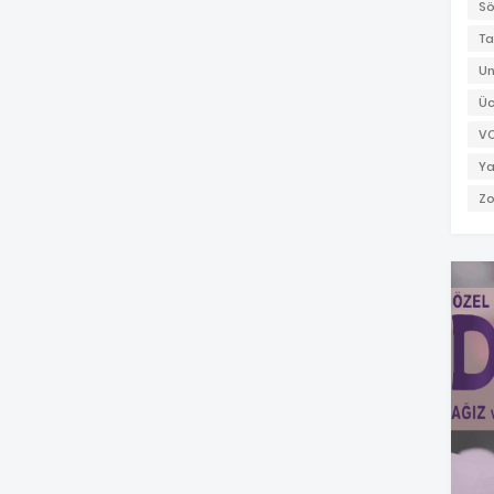
Sö
Ta
Un
Üc
V
Ya
Zo