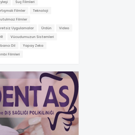
yleşi
Suç Filmleri
rtışmalı Filmler
Teknoloji
utulmaz Filmler
retsiz Uygulamalar
Ürdün
Video
OR
Vücudumuzun Sistemleri
bancı Dil
Yapay Zeka
mbi Filmleri