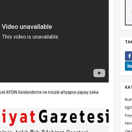
TAK
KA
ücel AYDIN Seslendirme ve müzik altyapısı yapay zeka
Bul
Eği
Fayd
Film
Gez