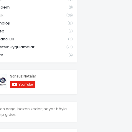
ndem
(8)
ik
(35)
noloji
(12)
eo
(2)
ancı Dil
(6)
etsiz Uygulamalar
(26)
am
(4)
en neşe, bazen keder; hayat böyle
ip gider.