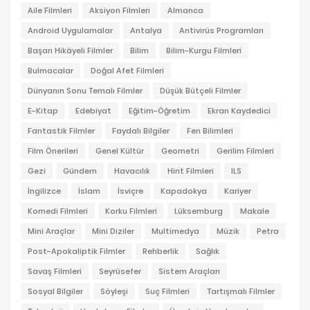
Aile Filmleri
Aksiyon Filmleri
Almanca
Android Uygulamalar
Antalya
Antivirüs Programları
Başarı Hikâyeli Filmler
Bilim
Bilim-Kurgu Filmleri
Bulmacalar
Doğal Afet Filmleri
Dünyanın Sonu Temalı Filmler
Düşük Bütçeli Filmler
E-Kitap
Edebiyat
Eğitim-Öğretim
Ekran Kaydedici
Fantastik Filmler
Faydalı Bilgiler
Fen Bilimleri
Film Önerileri
Genel Kültür
Geometri
Gerilim Filmleri
Gezi
Gündem
Havacılık
Hint Filmleri
ILS
İngilizce
İslam
İsviçre
Kapadokya
Kariyer
Komedi Filmleri
Korku Filmleri
Lüksemburg
Makale
Mini Araçlar
Mini Diziler
Multimedya
Müzik
Petra
Post-Apokaliptik Filmler
Rehberlik
Sağlık
Savaş Filmleri
Seyrüsefer
Sistem Araçları
Sosyal Bilgiler
Söyleşi
Suç Filmleri
Tartışmalı Filmler