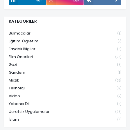
461
1.8k
0
KATEGORILER
Bulmacalar
(9)
Eğitim-Öğretim
(7)
Faydalı Bilgiler
(6)
Film Önerileri
(26)
Gezi
(6)
Gündem
(8)
Müzik
(35)
Teknoloji
(12)
Video
(2)
Yabancı Dil
(6)
Ücretsiz Uygulamalar
(26)
İslam
(4)