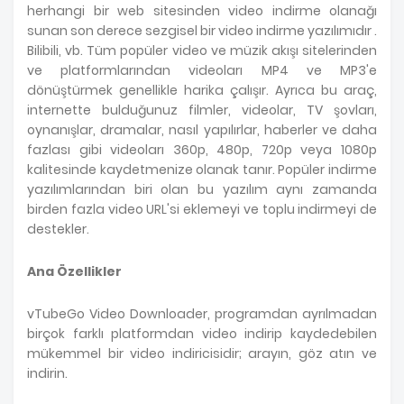
herhangi bir web sitesinden video indirme olanağı
sunan son derece sezgisel bir video indirme yazılımıdır .
Bilibili, vb. Tüm popüler video ve müzik akışı sitelerinden
ve platformlarından videoları MP4 ve MP3'e
dönüştürmek genellikle harika çalışır. Ayrıca bu araç,
internette bulduğunuz filmler, videolar, TV şovları,
oynanışlar, dramalar, nasıl yapılırlar, haberler ve daha
fazlası gibi videoları 360p, 480p, 720p veya 1080p
kalitesinde kaydetmenize olanak tanır. Popüler indirme
yazılımlarından biri olan bu yazılım aynı zamanda
birden fazla video URL'si eklemeyi ve toplu indirmeyi de
destekler.
Ana Özellikler
vTubeGo Video Downloader, programdan ayrılmadan
birçok farklı platformdan video indirip kaydedebilen
mükemmel bir video indiricisidir; arayın, göz atın ve
indirin.