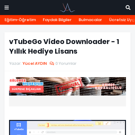
Eğitim-Öğretim
Faydalı Bilgiler
Bulmacalar
Ücretsiz Uy
vTubeGo Video Downloader - 1
Yıllık Hediye Lisans
Yazar:
Yücel AYDIN
0 Yorumlar