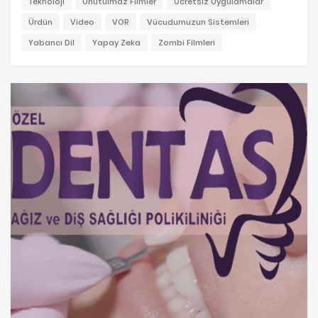
Teknoloji
Unutulmaz Filmler
Ücretsiz Uygulamalar
Ürdün
Video
VOR
Vücudumuzun Sistemleri
Yabancı Dil
Yapay Zeka
Zombi Filmleri