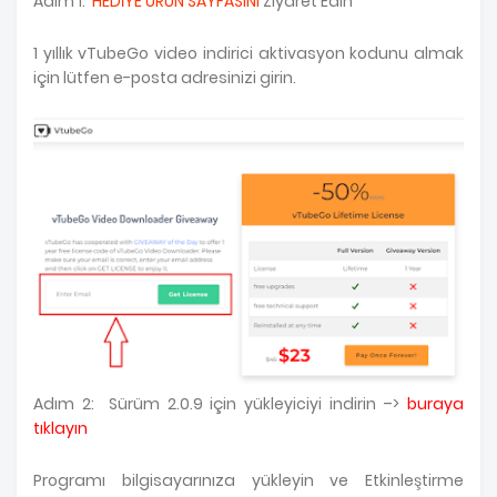
Adım 1:
HEDİYE ÜRÜN SAYFASINI
Ziyaret Edin
1 yıllık vTubeGo video indirici aktivasyon kodunu almak
için lütfen e-posta adresinizi girin.
Adım 2: Sürüm 2.0.9 için yükleyiciyi indirin –>
buraya
tıklayın
Programı bilgisayarınıza yükleyin ve Etkinleştirme