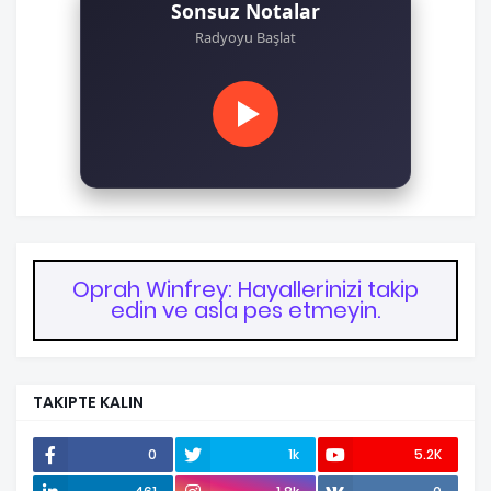
Sonsuz Notalar
Radyoyu Başlat
Oprah Winfrey: Hayallerinizi takip
edin ve asla pes etmeyin.
TAKIPTE KALIN
0
1k
5.2K