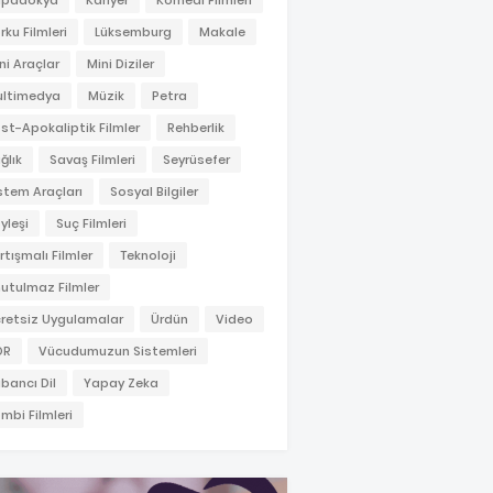
apadokya
Kariyer
Komedi Filmleri
rku Filmleri
Lüksemburg
Makale
ni Araçlar
Mini Diziler
ltimedya
Müzik
Petra
st-Apokaliptik Filmler
Rehberlik
ğlık
Savaş Filmleri
Seyrüsefer
stem Araçları
Sosyal Bilgiler
yleşi
Suç Filmleri
rtışmalı Filmler
Teknoloji
utulmaz Filmler
retsiz Uygulamalar
Ürdün
Video
OR
Vücudumuzun Sistemleri
bancı Dil
Yapay Zeka
mbi Filmleri