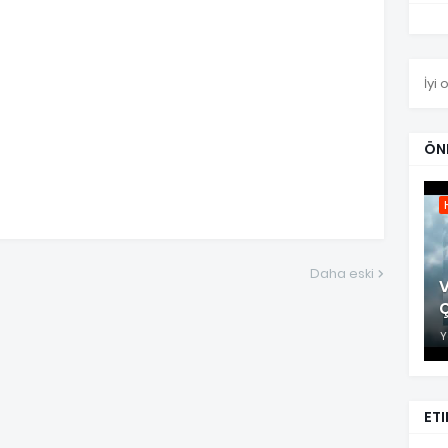
İyi 
ÖN
Daha eski
V
Y
ETI