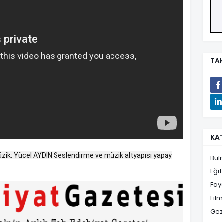
TAK
KA
k: Yücel AYDIN Seslendirme ve müzik altyapısı yapay
Bul
Eği
Fayd
Film
Gez