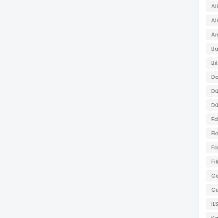
Ai
A
An
Ba
Bi
Do
Dü
Dü
Ed
Ek
Fa
Fi
Ge
G
IL