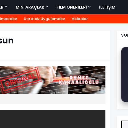
ER
MİNİ ARAÇLAR
FİLM ÖNERİLERİ
İLETİŞİM
lmacalar
Ücretsiz Uygulamalar
Videolar
SO
sun