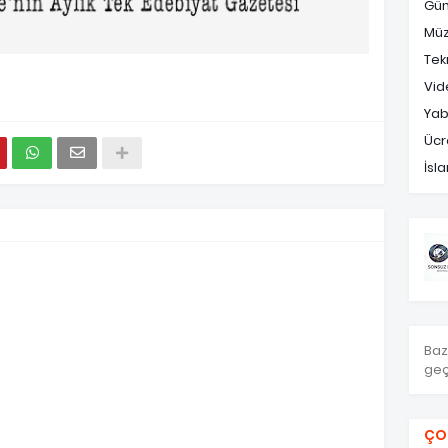
Gü
Müz
Tek
Vid
Yab
Ücr
İsl
Baz
geç
ÇO