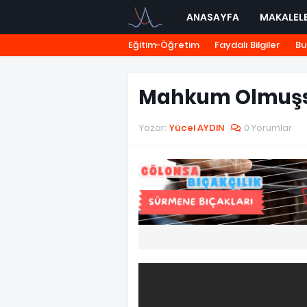
ANASAYFA
MAKALEL
Eğitim-Öğretim
Faydalı Bilgiler
Bu
Mahkum Olmuş
Yazar:
Yücel AYDIN
0 Yorumlar