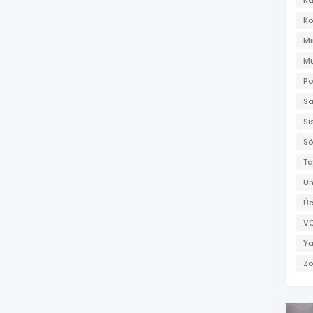
K
Ko
Mi
Mu
Po
Sa
Si
Sö
Ta
Un
Üc
V
Ya
Zo