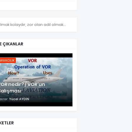
olmak kolaydır, zor olan adil olmak...
E ÇIKANLAR
HAVACILIK
OR nedir? / VOR'un
Çalışması
azar:
Yücel AYDIN
KETLER