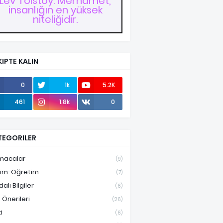
Lev Tolstoy: Merhamet,
insanlığın en yüksek
niteliğidir.
IPTE KALIN
0
1k
5.2K
461
1.8k
0
TEGORILER
macalar
(9)
tim-Öğretim
(7)
alı Bilgiler
(6)
 Önerileri
(26)
i
(6)