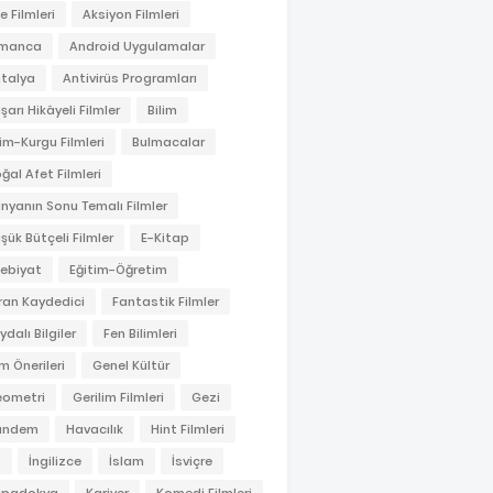
le Filmleri
Aksiyon Filmleri
lmanca
Android Uygulamalar
talya
Antivirüs Programları
şarı Hikâyeli Filmler
Bilim
lim-Kurgu Filmleri
Bulmacalar
ğal Afet Filmleri
nyanın Sonu Temalı Filmler
şük Bütçeli Filmler
E-Kitap
ebiyat
Eğitim-Öğretim
ran Kaydedici
Fantastik Filmler
ydalı Bilgiler
Fen Bilimleri
lm Önerileri
Genel Kültür
ometri
Gerilim Filmleri
Gezi
ündem
Havacılık
Hint Filmleri
S
İngilizce
İslam
İsviçre