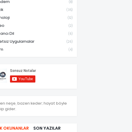
ndem
(8)
ik
(35)
noloji
(12)
eo
(2)
ancı Dil
(6)
etsiz Uygulamalar
(26)
am
(4)
en neşe, bazen keder; hayat böyle
ip gider.
K OKUNANLAR
SON YAZILAR