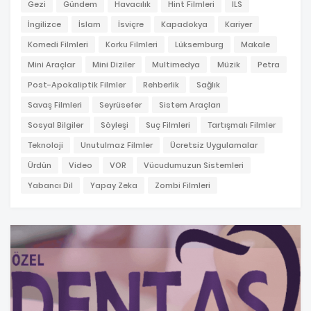
Gezi
Gündem
Havacılık
Hint Filmleri
ILS
İngilizce
İslam
İsviçre
Kapadokya
Kariyer
Komedi Filmleri
Korku Filmleri
Lüksemburg
Makale
Mini Araçlar
Mini Diziler
Multimedya
Müzik
Petra
Post-Apokaliptik Filmler
Rehberlik
Sağlık
Savaş Filmleri
Seyrüsefer
Sistem Araçları
Sosyal Bilgiler
Söyleşi
Suç Filmleri
Tartışmalı Filmler
Teknoloji
Unutulmaz Filmler
Ücretsiz Uygulamalar
Ürdün
Video
VOR
Vücudumuzun Sistemleri
Yabancı Dil
Yapay Zeka
Zombi Filmleri