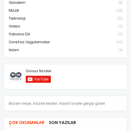
Gündem
(8)
Müzik
(35)
Teknoloji
(12)
Video
(2)
Yabancı Dil
(6)
Ücretsiz Uygulamalar
(26)
İslam
(4)
Bazen neşe, bazen keder; hayat böyle geçip gider.
ÇOK OKUNANLAR
SON YAZILAR