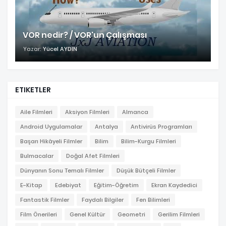
VOR nedir? / VOR'un Çalışması
Yazar:
Yücel AYDIN
ETIKETLER
Aile Filmleri
Aksiyon Filmleri
Almanca
Android Uygulamalar
Antalya
Antivirüs Programları
Başarı Hikâyeli Filmler
Bilim
Bilim-Kurgu Filmleri
Bulmacalar
Doğal Afet Filmleri
Dünyanın Sonu Temalı Filmler
Düşük Bütçeli Filmler
E-Kitap
Edebiyat
Eğitim-Öğretim
Ekran Kaydedici
Fantastik Filmler
Faydalı Bilgiler
Fen Bilimleri
Film Önerileri
Genel Kültür
Geometri
Gerilim Filmleri