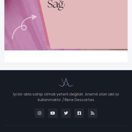
İyi bir akla sahip olmak yeterli değildir, önemli olan aklı iyi
kullanmaktır. / Rene Descartes