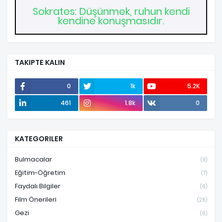
Sokrates: Düşünmek, ruhun kendi
kendine konuşmasıdır.
TAKIPTE KALIN
0
1k
5.2K
461
1.8k
0
KATEGORILER
Bulmacalar
(9)
Eğitim-Öğretim
(7)
Faydalı Bilgiler
(6)
Film Önerileri
(26)
Gezi
(6)