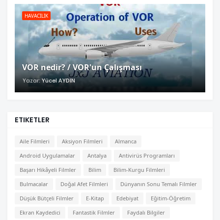
HAVACILIK
VOR nedir? / VOR'un Çalışması
Yazar:
Yücel AYDIN
ETIKETLER
Aile Filmleri
Aksiyon Filmleri
Almanca
Android Uygulamalar
Antalya
Antivirüs Programları
Başarı Hikâyeli Filmler
Bilim
Bilim-Kurgu Filmleri
Bulmacalar
Doğal Afet Filmleri
Dünyanın Sonu Temalı Filmler
Düşük Bütçeli Filmler
E-Kitap
Edebiyat
Eğitim-Öğretim
Ekran Kaydedici
Fantastik Filmler
Faydalı Bilgiler