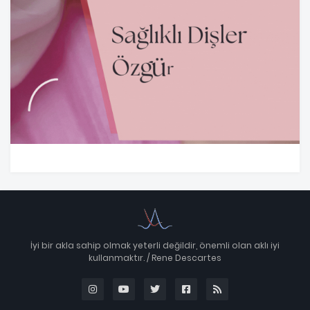
İyi bir akla sahip olmak yeterli değildir, önemli olan aklı iyi
kullanmaktır. / Rene Descartes