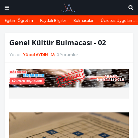
Eğitim-Öğretim
Faydalı Bilgiler
Bulmacalar
Ücretsiz Uygulamal
Genel Kültür Bulmacası - 02
Yazar:
Yücel AYDIN
0 Yorumlar