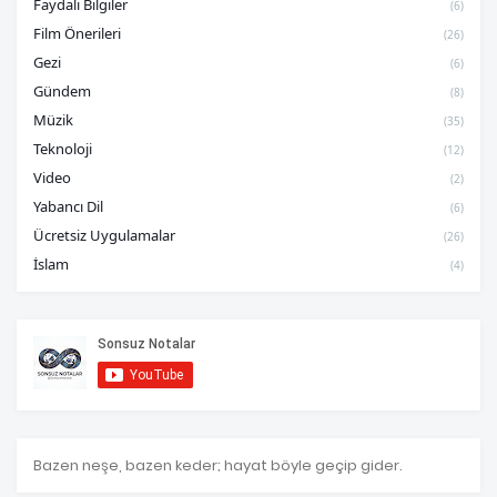
Faydalı Bilgiler
(6)
Film Önerileri
(26)
Gezi
(6)
Gündem
(8)
Müzik
(35)
Teknoloji
(12)
Video
(2)
Yabancı Dil
(6)
Ücretsiz Uygulamalar
(26)
İslam
(4)
Bazen neşe, bazen keder; hayat böyle geçip gider.