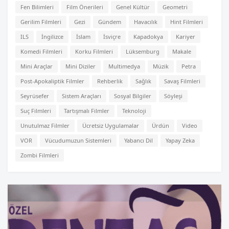
Fen Bilimleri
Film Önerileri
Genel Kültür
Geometri
Gerilim Filmleri
Gezi
Gündem
Havacılık
Hint Filmleri
ILS
İngilizce
İslam
İsviçre
Kapadokya
Kariyer
Komedi Filmleri
Korku Filmleri
Lüksemburg
Makale
Mini Araçlar
Mini Diziler
Multimedya
Müzik
Petra
Post-Apokaliptik Filmler
Rehberlik
Sağlık
Savaş Filmleri
Seyrüsefer
Sistem Araçları
Sosyal Bilgiler
Söyleşi
Suç Filmleri
Tartışmalı Filmler
Teknoloji
Unutulmaz Filmler
Ücretsiz Uygulamalar
Ürdün
Video
VOR
Vücudumuzun Sistemleri
Yabancı Dil
Yapay Zeka
Zombi Filmleri