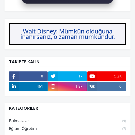
Walt Disney: Mümkün olduğuna
inanırsanız, o zaman mümkündür.
TAKIPTE KALIN
0
1k
5.2K
461
1.8k
0
KATEGORILER
Bulmacalar
(9)
Eğitim-Öğretim
(7)